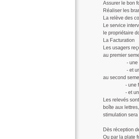
Assurer le bon f
Réaliser les bra
La relève des c
Le service interv
le propriétaire d
La Facturation
Les usagers reço
au premier semes
- une facture
- et une pour
au second semes
- une facture
- et une pour
Les relevés sont
boîte aux lettre
stimulation ser
Dès réception de
Ou par la plate 